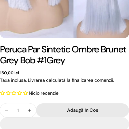
Peruca Par Sintetic Ombre Brunet
Grey Bob #1Grey
Preț
150,00 lei
obișnuit
Taxă inclusă.
Livrarea
calculată la finalizarea comenzii.
Pune o intrebare
Nicio recenzie
Numele
Cantitate
dumneavoastră
Adaugă In Coş
Reduceți Cantitatea Pentru Peruca Par Sintetic 
Creșteți Cantitatea Pentru Peruca Par S
Email-
ul
tau