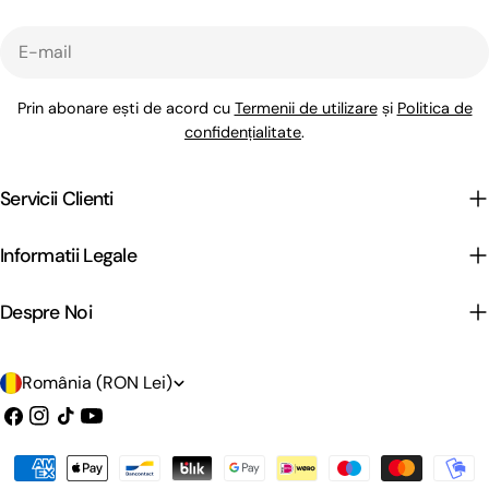
E-
mail
Prin abonare ești de acord cu
Termenii de utilizare
și
Politica de
confidențialitate
.
Servicii Clienti
Informatii Legale
Despre Noi
Ț
România (RON Lei)
a
Facebook
Instagram
TIC-
YouTube
tac
r
Metode