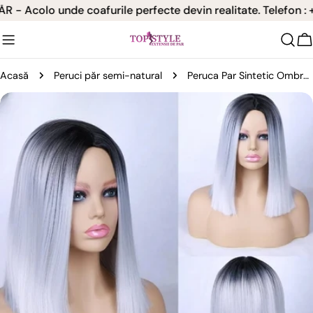
Sari
 Acolo unde coafurile perfecte devin realitate. Telefon : +
la
conținut
C
Acasă
Peruci păr semi-natural
Peruca Par Sintetic Ombre Brunet Grey Bob #1Grey
Treceți
la
informațiile
despre
produs
Deschideți media 0 în mod modal