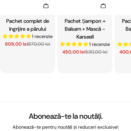
Adaugă In Coş
Adaugă In C
Pachet complet de
Tip:
Pachet Șampon +
Tip:
Pac
îngrijire a părului
Balsam + Mască -
Ba
1 recenzie
Karseell
609,00 lei
870,00 lei
1 recenzie
Preț
Preț
450,00 lei
530,00 lei
400,
de
obișnuit
Preț
Preț
vânzare
de
obișnuit
vânzare
Abonează-te la noutăți.
Abonează-te pentru noutăți și reduceri exclusive!