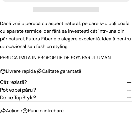
Distribuie acest produs
Telefonul
tau
Copie
Acțiune
Mesajul
Dacă vrei o perucă cu aspect natural, pe care s-o poți coafa
Distribuiți
dvs
cu aparate termice, dar fără să investești cât într-una din
pe
Facebook
păr natural, Futura Fiber e o alegere excelentă. Ideală pentru
uz ocazional sau fashion styling.
Câmpurile marcate cu * sunt obligatorii.
PERUCA IMITA IN PROPORTIE DE 90% PARUL UMAN
Trimite O Întrebare
Livrare rapidă
Calitate garantată
Cât rezistă?
Pot vopsi părul?
De ce TopStyle?
Acțiune
Pune o intrebare